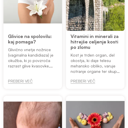
Glivice na spolovilu:
Vitamini in minerali za
kaj pomaga?
hitrejše celjenje kosti
po zlomu
Glivično vnetje nožnice
(vaginalna kandidiaza) je
Kost je trden organ, del
okužba, ki jo povzroča
okostja, ki daje telesu
razrast glive kvasovke,
mehansko obliko, varuje
največkrat Candida
notranje organe ter skupaj
albicans. Najpomembnejši
z mišicami omogoča
PREBERI VEČ
PREBERI VEČ
simptomi so srbenje,
gibanje. Poleg tega se v
pekoč občutek, bolečina
kosteh odvijajo procesi,
intimnega p...
kot so tvorba imunskih in
kr...