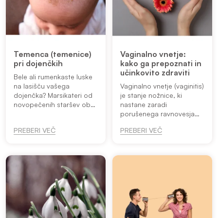
Temenca (temenice)
Vaginalno vnetje:
pri dojenčkih
kako ga prepoznati in
učinkovito zdraviti
Bele ali rumenkaste luske
na lasišču vašega
Vaginalno vnetje (vaginitis)
dojenčka? Marsikateri od
je stanje nožnice, ki
novopečenih staršev ob
nastane zaradi
takem pogledu začuti
porušenega ravnovesja
stisko. A čeprav so luske,
vaginalnega okolja in
PREBERI VEČ
PREBERI VEČ
krastice na videz skrb
sprememb v sestavi
vzbujajoče, največkrat ne
vaginalne mikroflore, ki
predstav...
občutno vpliva na
kakovost življenja.
Sprem...