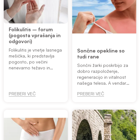
Folikulitis – forum
(pogosta vprašanja in
odgovori)
Folikulitis je vnetje lasnega
Sončne opekline so
mešička, ki predstavlja
tudi rane
pogosto, po večini
Sončni žarki poskrbijo za
nenevarno težavo in
dobro razpoloženje,
običajno doleti
regeneracijo in vitalnost
mladostnike v obdobju
našega telesa. A vendar
adolescence ter
vsako leto znova
posameznike s šibkim
PREBERI VEČ
PREBERI VEČ
pozabimo na to, da kljub
imunskim sistemom. Ne
prijetnim občutkom, niso
predsta...
tako nedolžni. Sončna
opekli...