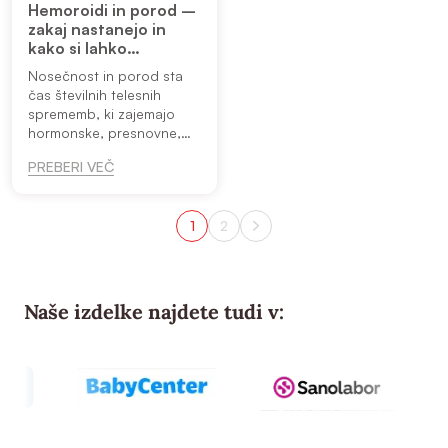
Hemoroidi in porod –
zakaj nastanejo in
kako si lahko
pomagamo?
Nosečnost in porod sta
čas številnih telesnih
sprememb, ki zajemajo
hormonske, presnovne,
imunološke, in
PREBERI VEČ
kardiovaskularne
prilagoditve. To obdobje
pa poleg veselja lahko
Številčenje
1
2
prinese tudi neprijetna
Stran
Stran
prispevkov
pre...
Naše izdelke najdete tudi v: