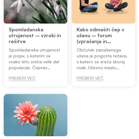
Spomladanska
Kako odmašiti čep v
utrujenost – vzroki in
ušesu – forum
rešitve
(vprašanja in
odgovori)
Spomladanska utrujenost
Občutek zamašenega
je pojav, s katerim se
ušesa je pogosta težava,
vsako leto sreča velik del
s katero se sreča skoraj
populacije. Čeprav
vsak. Ušesno maslo
pomlad pogosto
(cerumen), voda v ušesu,
PREBERI VEČ
PREBERI VEČ
povezujemo z več energije
prehlad, spremembe
in boljšim razpoloženjem,
pritiska ali celo stres lahko
mnogi v tem obdobju
povzročajo nelagodja, kot
občutijo prav nas...
so občute...