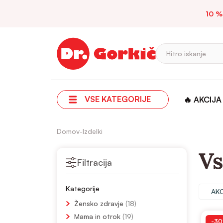
10 %
Hitro iskanje
VSE KATEGORIJE
🔥 AKCIJA
Domov
-
Izdelki
Vs
Filtracija
Kategorije
AKC
Žensko zdravje
(18)
Mama in otrok
(19)
-3