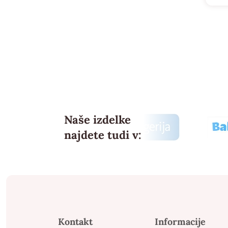
bila:
32,1
40,2
Naše izdelke
najdete tudi v:
Kontakt
Informacije