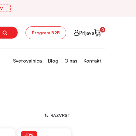
V
0
Prijava
Program B2B
Svetovalnica
Blog
O nas
Kontakt
RAZVRSTI
-10%