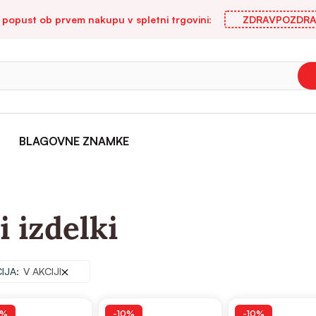
 popust ob prvem nakupu v spletni trgovini:
ZDRAVPOZDRA
BLAGOVNE ZNAMKE
i izdelki
IJA
V AKCIJI
0%
-10%
-10%