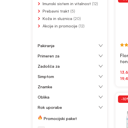
Imunski sistem in vitalnost
(12)
Prebavni trakt
(5)
Koža in sluznica
(20)
Akcije in promocije
(12)
Pakiranje
5.00
out 
Flo
Primeren za
ton
Zadošča za
Ceno
13,
Simptom
razp
19,
Ta
od
izd
Znamke
13,6
ima
do
Oblika
več
19,4
-10
razl
Rok uporabe
Mož
lah
Promocijski paket
izb