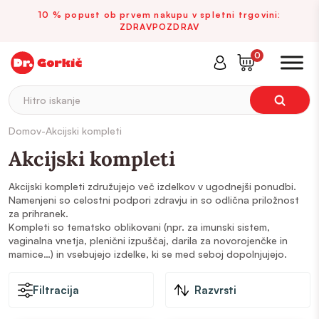
10 % popust ob prvem nakupu v spletni trgovini:
ZDRAVPOZDRAV
0
Hitro iskanje
Domov
-
Akcijski kompleti
Akcijski kompleti
Akcijski kompleti združujejo več izdelkov v ugodnejši ponudbi.
Namenjeni so celostni podpori zdravju in so odlična priložnost
za prihranek.
Kompleti so tematsko oblikovani (npr. za imunski sistem,
vaginalna vnetja, plenični izpuščaj, darila za novorojenčke in
mamice…) in vsebujejo izdelke, ki se med seboj dopolnjujejo.
Filtracija
Razvrsti