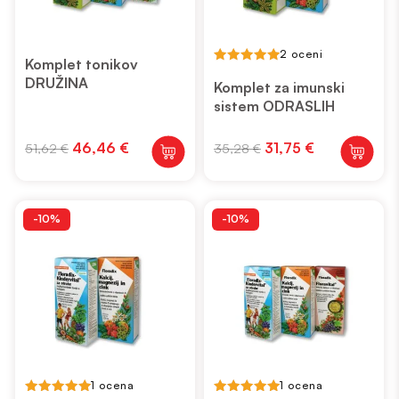
2 oceni
Komplet tonikov
5.00
DRUŽINA
out of 5
Komplet za imunski
sistem ODRASLIH
Izvirna
Trenutna
Izvirna
Trenutna
46,46
€
31,75
€
51,62
€
35,28
€
cena
cena
cena
cena
je
je:
je
je:
bila:
46,46 €.
bila:
31,75 €.
51,62 €.
35,28 €.
-10%
-10%
1 ocena
1 ocena