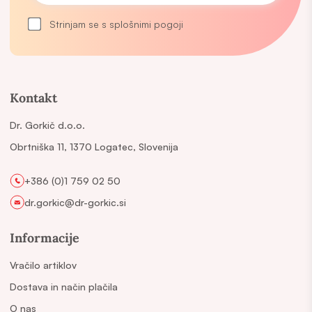
Strinjam se s splošnimi pogoji
Kontakt
Dr. Gorkič d.o.o.
Obrtniška 11, 1370 Logatec, Slovenija
+386 (0)1 759 02 50
dr.gorkic@dr-gorkic.si
Informacije
Vračilo artiklov
Dostava in način plačila
O nas