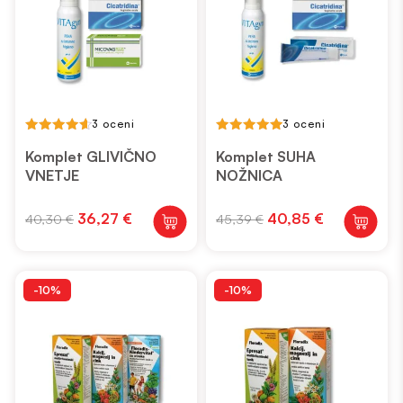
3 oceni
3 oceni
4.67
5.00
out of 5
out of 5
Komplet GLIVIČNO
Komplet SUHA
VNETJE
NOŽNICA
Izvirna
Trenutna
Izvirna
Trenutna
36,27
€
40,85
€
40,30
€
45,39
€
cena
cena
cena
cena
je
je:
je
je:
bila:
36,27 €.
bila:
40,85 €.
40,30 €.
45,39 €.
-10%
-10%