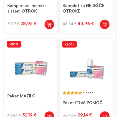
5.00
5.00
out of 5
out of 5
Komplet za imunski
Komplet za NEJEŠČE
sistem OTROK
OTROKE
Izvirna
Trenutna
Izvirna
Trenutna
28,95
€
43,96
€
32,17
€
48,84
€
cena
cena
cena
cena
je
je:
je
je:
bila:
28,95 €.
bila:
43,96 €.
32,17 €.
48,84 €.
-20%
-20%
7 ocen
Paket MAZILO
5.00
out of 5
Paket PRVA POMOČ
Izvirna
Trenutna
Izvirna
Trenutna
32,19
€
29,14
€
40,24
€
36,42
€