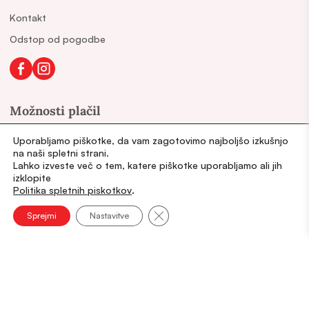
Kontakt
Odstop od pogodbe
Možnosti plačil
Uporabljamo piškotke, da vam zagotovimo najboljšo izkušnjo
na naši spletni strani.
Lahko izveste več o tem, katere piškotke uporabljamo ali jih
izklopite
Druge povezave
.
Politika spletnih piskotkov
vaginalna-vnetja.si
Close GDPR Cookie Banner
Sprejmi
Nastavitve
utrujena.si
Politika spletnih piškotkov
Splošni pogoji
Pravilnik o zasebnosti