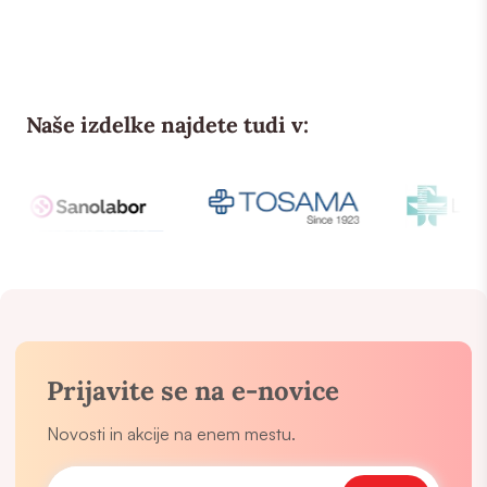
Naše izdelke najdete tudi v:
Prijavite se na e-novice
Novosti in akcije na enem mestu.