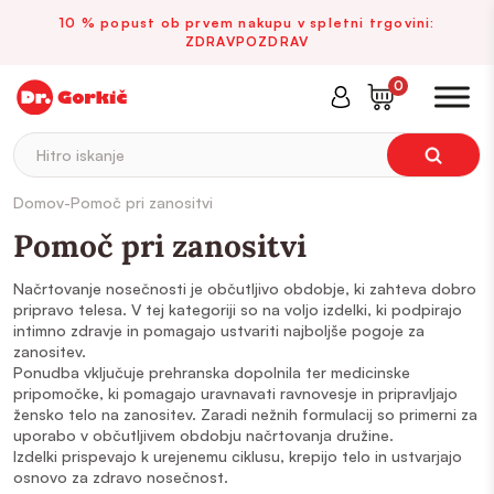
10 % popust ob prvem nakupu v spletni trgovini:
ZDRAVPOZDRAV
0
Hitro iskanje
Domov
-
Pomoč pri zanositvi
Pomoč pri zanositvi
Načrtovanje nosečnosti je občutljivo obdobje, ki zahteva dobro
pripravo telesa. V tej kategoriji so na voljo izdelki, ki podpirajo
intimno zdravje in pomagajo ustvariti najboljše pogoje za
zanositev.
Ponudba vključuje prehranska dopolnila ter medicinske
pripomočke, ki pomagajo uravnavati ravnovesje in pripravljajo
žensko telo na zanositev. Zaradi nežnih formulacij so primerni za
uporabo v občutljivem obdobju načrtovanja družine.
Izdelki prispevajo k urejenemu ciklusu, krepijo telo in ustvarjajo
osnovo za zdravo nosečnost.