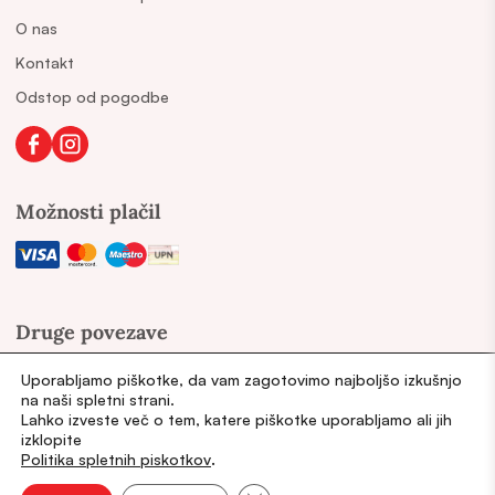
O nas
Kontakt
Odstop od pogodbe
Možnosti plačil
Druge povezave
vaginalna-vnetja.si
Uporabljamo piškotke, da vam zagotovimo najboljšo izkušnjo
na naši spletni strani.
utrujena.si
Lahko izveste več o tem, katere piškotke uporabljamo ali jih
izklopite
.
Politika spletnih piskotkov