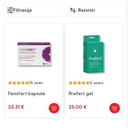
Filtracija
Razvrsti
15 ocen
2 oceni
4.87
5.00
out of 5
out of 5
Femifert kapsule
Prefert gel
23,31
€
25,00
€