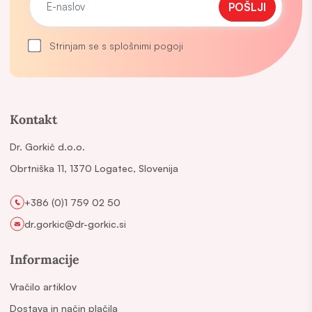
POŠLJI
Strinjam se s splošnimi pogoji
Kontakt
Dr. Gorkič d.o.o.
Obrtniška 11, 1370 Logatec, Slovenija
+386 (0)1 759 02 50
dr.gorkic@dr-gorkic.si
Informacije
Vračilo artiklov
Dostava in način plačila