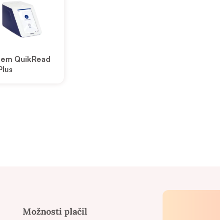
tem QuikRead
Plus
Možnosti plačil