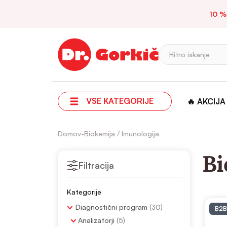
10 %
Hitro iskanje
VSE KATEGORIJE
🔥 AKCIJA
Domov
-
Biokemija / Imunologija
Bi
Filtracija
Kategorije
Diagnostični program
(30)
B2B
Analizatorji
(5)