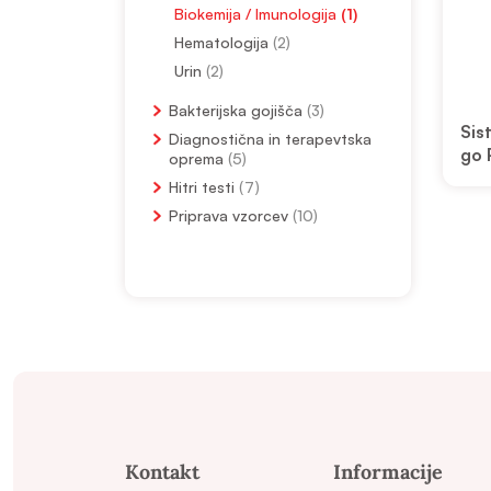
Biokemija / Imunologija
(1)
Hematologija
(2)
Urin
(2)
Bakterijska gojišča
(3)
Sis
Diagnostična in terapevtska
go 
oprema
(5)
Hitri testi
(7)
Priprava vzorcev
(10)
Kontakt
Informacije