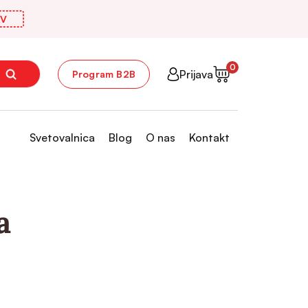
V
0
Prijava
Program B2B
Svetovalnica
Blog
O nas
Kontakt
a