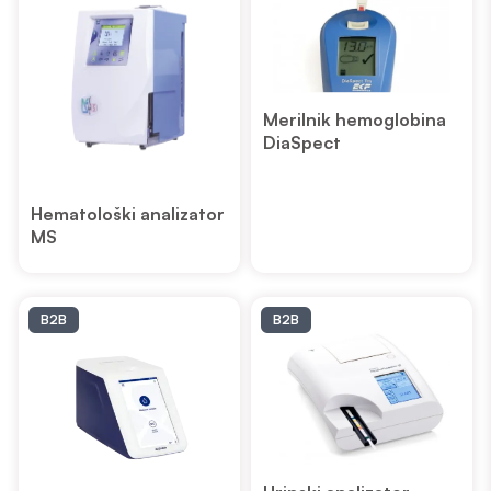
Merilnik hemoglobina
DiaSpect
Hematološki analizator
MS
B2B
B2B