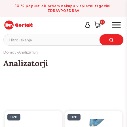
10 % popust ob prvem nakupu v spletni trgovini:
ZDRAVPOZDRAV
0
Hitro iskanje
Domov
-
Analizatorji
Analizatorji
Biokemija /
Hematologija
Urin
Imunologija
B2B
B2B