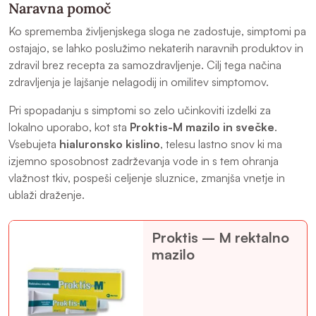
Naravna pomoč
Ko sprememba življenjskega sloga ne zadostuje, simptomi pa
ostajajo, se lahko poslužimo nekaterih naravnih produktov in
zdravil brez recepta za samozdravljenje. Cilj tega načina
zdravljenja je lajšanje nelagodij in omilitev simptomov.
Pri spopadanju s simptomi so zelo učinkoviti izdelki za
lokalno uporabo, kot sta
Proktis-M mazilo
in svečke
.
Vsebujeta
hialuronsko kislino
, telesu lastno snov ki ma
izjemno sposobnost zadrževanja vode in s tem ohranja
vlažnost tkiv, pospeši celjenje sluznice, zmanjša vnetje in
ublaži draženje.
Proktis – M rektalno
mazilo