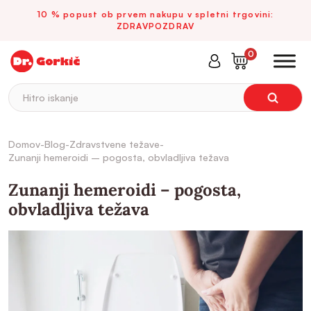
10 % popust ob prvem nakupu v spletni trgovini:
ZDRAVPOZDRAV
0
Hitro iskanje
Domov
-
Blog
-
Zdravstvene težave
-
Zunanji hemeroidi – pogosta, obvladljiva težava
Zunanji hemeroidi – pogosta,
obvladljiva težava