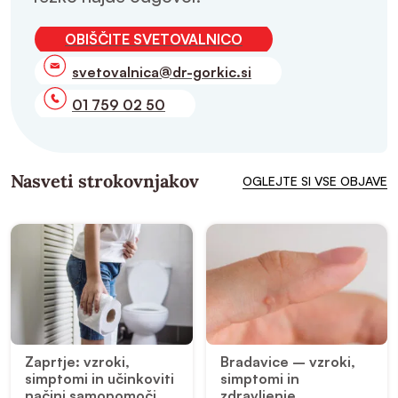
OBIŠČITE SVETOVALNICO
svetovalnica@dr-gorkic.si
01 759 02 50
Nasveti strokovnjakov
OGLEJTE SI VSE OBJAVE
Zaprtje: vzroki,
Bradavice – vzroki,
simptomi in učinkoviti
simptomi in
načini samopomoči
zdravljenje