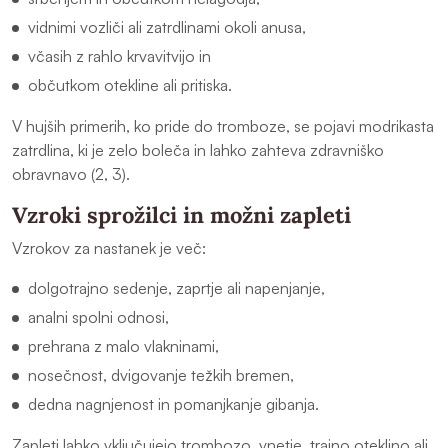
vidnimi vozliči ali zatrdlinami okoli anusa,
včasih z rahlo krvavitvijo in
občutkom otekline ali pritiska.
V hujših primerih, ko pride do tromboze, se pojavi modrikasta
zatrdlina, ki je zelo boleča in lahko zahteva zdravniško
obravnavo (2, 3).
Vzroki sprožilci in možni zapleti
Vzrokov za nastanek je več:
dolgotrajno sedenje, zaprtje ali napenjanje,
analni spolni odnosi,
prehrana z malo vlakninami,
nosečnost, dvigovanje težkih bremen,
dedna nagnjenost in pomanjkanje gibanja.
Zapleti lahko vključujejo trombozo, vnetje, trajno oteklino ali