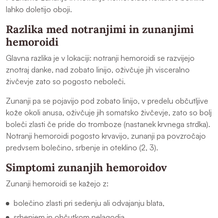
lahko doletijo oboji.
Razlika med notranjimi in zunanjimi
hemoroidi
Glavna razlika je v lokaciji: notranji hemoroidi se razvijejo
znotraj danke, nad zobato linijo, oživčuje jih visceralno
živčevje zato so pogosto neboleči.
Zunanji pa se pojavijo pod zobato linijo, v predelu občutljive
kože okoli anusa, oživčuje jih somatsko živčevje, zato so bolj
boleči zlasti če pride do tromboze (nastanek krvnega strdka).
Notranji hemoroidi pogosto krvavijo, zunanji pa povzročajo
predvsem bolečino, srbenje in oteklino (2, 3).
Simptomi zunanjih hemoroidov
Zunanji hemoroidi se kažejo z:
bolečino zlasti pri sedenju ali odvajanju blata,
srbenjem in občutkom nelagodja,