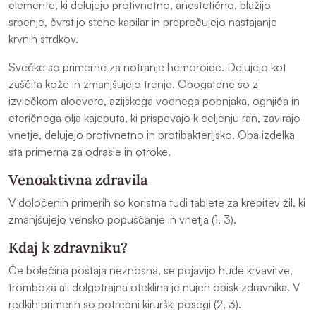
elemente, ki delujejo protivnetno, anestetično, blažijo
srbenje, čvrstijo stene kapilar in preprečujejo nastajanje
krvnih strdkov.
Svečke so primerne za notranje hemoroide. Delujejo kot
zaščita kože in zmanjšujejo trenje. Obogatene so z
izvlečkom aloevere, azijskega vodnega popnjaka, ognjiča in
eteričnega olja kajeputa, ki prispevajo k celjenju ran, zavirajo
vnetje, delujejo protivnetno in protibakterijsko. Oba izdelka
sta primerna za odrasle in otroke.
Venoaktivna zdravila
V določenih primerih so koristna tudi tablete za krepitev žil, ki
zmanjšujejo vensko popuščanje in vnetja (1, 3).
Kdaj k zdravniku?
Če bolečina postaja neznosna, se pojavijo hude krvavitve,
tromboza ali dolgotrajna oteklina je nujen obisk zdravnika. V
redkih primerih so potrebni kirurški posegi (2, 3).