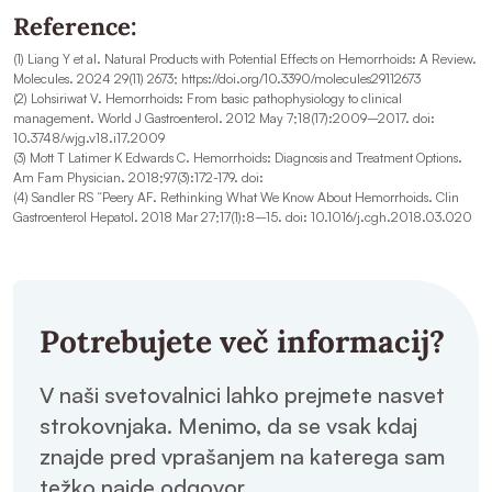
Reference:
(1) Liang Y et al. Natural Products with Potential Effects on Hemorrhoids: A Review.
Molecules. 2024 29(11) 2673; https://doi.org/10.3390/molecules29112673
(2) Lohsiriwat V. Hemorrhoids: From basic pathophysiology to clinical
management. World J Gastroenterol. 2012 May 7;18(17):2009–2017. doi:
10.3748/wjg.v18.i17.2009
(3) Mott T Latimer K Edwards C. Hemorrhoids: Diagnosis and Treatment Options.
Am Fam Physician. 2018;97(3):172-179. doi:
(4) Sandler RS “Peery AF. Rethinking What We Know About Hemorrhoids. Clin
Gastroenterol Hepatol. 2018 Mar 27;17(1):8–15. doi: 10.1016/j.cgh.2018.03.020
Potrebujete več informacij?
V naši svetovalnici lahko prejmete nasvet
strokovnjaka. Menimo, da se vsak kdaj
znajde pred vprašanjem na katerega sam
težko najde odgovor.