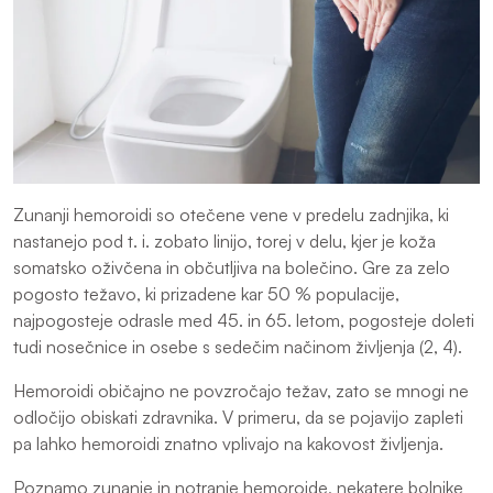
Zunanji hemoroidi so otečene vene v predelu zadnjika, ki
nastanejo pod t. i. zobato linijo, torej v delu, kjer je koža
somatsko oživčena in občutljiva na bolečino. Gre za zelo
pogosto težavo, ki prizadene kar 50 % populacije,
najpogosteje odrasle med 45. in 65. letom, pogosteje doleti
tudi nosečnice in osebe s sedečim načinom življenja (2, 4).
Hemoroidi običajno ne povzročajo težav, zato se mnogi ne
odločijo obiskati zdravnika. V primeru, da se pojavijo zapleti
pa lahko hemoroidi znatno vplivajo na kakovost življenja.
Poznamo zunanje in notranje hemoroide, nekatere bolnike