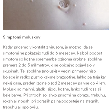
Simptomi moluskov
Kadar pridemo v kontakt z virusom, je možno, da se
simptomi ne pokažejo tudi do 6 mesecev. Najbolj pogost
simptom so kožne spremembe oziroma drobne izbokline
premera 2 do 5 milimetrov, ki se običajno pojavljajo v
skupinah. Te izbokline (moluski) v večini primerov niso
boleče in redko pustijo kakšne brazgotine, lahko pa traja kar
nekaj časa, preden izginejo (od 2 mesecev pa vse do 4 let).
Moluski so majhni, gladki, sijoči, kožne, lahko tudi roza ali
bele barve. Pri otrocih so lahko prisotni na obrazu, trebuhu,
rokah ali nogah, pri odraslih pa najpogosteje na stegnih,
trebuhu ali spolovilu.