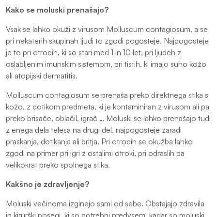
Kako se moluski prenašajo?
Vsak se lahko okuži z virusom Molluscum contagiosum, a se
pri nekaterih skupinah ljudi to zgodi pogosteje. Najpogosteje
je to pri otrocih, ki so stari med 1 in 10 let, pri ljudeh z
oslabljenim imunskim sistemom, pri tistih, ki imajo suho kožo
ali atopijski dermatitis.
Molluscum contagiosum se prenaša preko direktnega stika s
kožo, z dotikom predmeta, ki je kontaminiran z virusom ali pa
preko brisače, oblačil, igrač … Moluski se lahko prenašajo tudi
z enega dela telesa na drugi del, najpogosteje zaradi
praskanja, dotikanja ali britja. Pri otrocih se okužba lahko
zgodi na primer pri igri z ostalimi otroki, pri odraslih pa
velikokrat preko spolnega stika.
Kakšno je zdravljenje?
Moluski večinoma izginejo sami od sebe. Obstajajo zdravila
in kirurški posegi, ki so potrebni predvsem, kadar so moluski