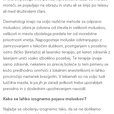
moteči, se pojavljajo na obrazu in vratu ali se širijo po telesu
ali med družinskimi člani.
Dermatologi imajo na voljo različne metode za odpravo
moluskov; izbira je odvisna od števila in velikosti moluskov,
velikosti in mesta obolelega predela ter od morebitne
prisotnosti vnetja. Najpogosteje moluske odstranjujejo z
zamrzovanjem s tekočim dušikom, postrganjem s posebno
ostro žličko (kiretažo) ali lasersko terapijo, pri kateri zdravnik z
laserjem uniči vsako izboklino posebej. Te terapije izvaja
samo zdravnik, nekatere so precej boleče (v tem primeru se
kožo predhodno omrtviči z lokalnim anestetikom) in lahko
povzročijo nastanek brazgotin. V lekarnah so na voljo tudi
luščilna mazila, ki pa jih je zaradi jedkosti treba uporabljati
previdno in z doslednim upoštevanjem navodil.
Kako se lahko izognemo pojavu moluskov?
Najlažje se obolenju izognemo tako, da se ne dotikamo