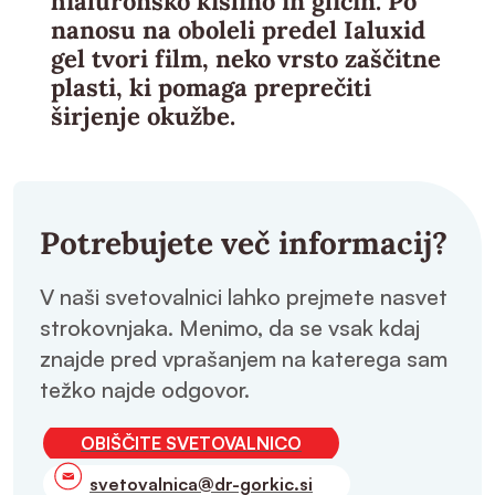
hialuronsko kislino in glicin. Po
nanosu na oboleli predel Ialuxid
gel tvori film, neko vrsto zaščitne
plasti, ki pomaga preprečiti
širjenje okužbe.
Potrebujete več informacij?
V naši svetovalnici lahko prejmete nasvet
strokovnjaka. Menimo, da se vsak kdaj
znajde pred vprašanjem na katerega sam
težko najde odgovor.
OBIŠČITE SVETOVALNICO
svetovalnica@dr-gorkic.si