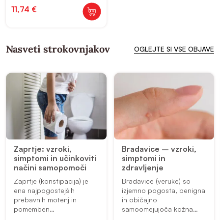
11,74
€
Nasveti strokovnjakov
OGLEJTE SI VSE OBJAVE
Zaprtje: vzroki,
Bradavice – vzroki,
simptomi in učinkoviti
simptomi in
načini samopomoči
zdravljenje
Zaprtje (konstipacija) je
Bradavice (veruke) so
ena najpogostejših
izjemno pogosta, benigna
prebavnih motenj in
in običajno
pomemben
samoomejujoča kožna
javnozdravstveni problem.
bolezen. Ocenjuje se, da