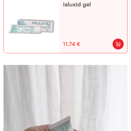
Ialuxid gel
11,74
€