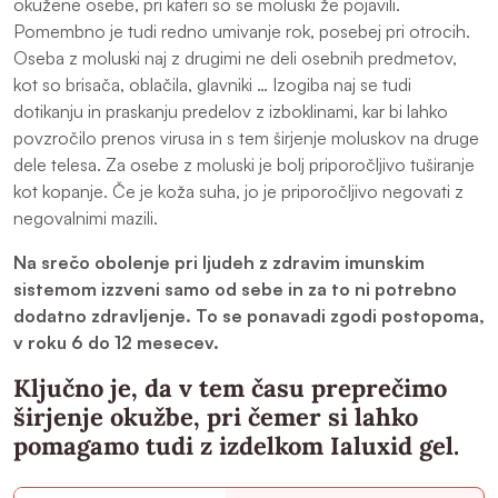
okužene osebe, pri kateri so se moluski že pojavili.
Pomembno je tudi redno umivanje rok, posebej pri otrocih.
Oseba z moluski naj z drugimi ne deli osebnih predmetov,
kot so brisača, oblačila, glavniki … Izogiba naj se tudi
dotikanju in praskanju predelov z izboklinami, kar bi lahko
povzročilo prenos virusa in s tem širjenje moluskov na druge
dele telesa. Za osebe z moluski je bolj priporočljivo tuširanje
kot kopanje. Če je koža suha, jo je priporočljivo negovati z
negovalnimi mazili.
Na srečo obolenje pri ljudeh z zdravim imunskim
sistemom izzveni samo od sebe in za to ni potrebno
dodatno zdravljenje. To se ponavadi zgodi postopoma,
v roku 6 do 12 mesecev.
Ključno je, da v tem času preprečimo
širjenje okužbe, pri čemer si lahko
pomagamo tudi z izdelkom Ialuxid gel.