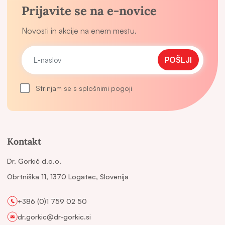
Prijavite se na e-novice
Novosti in akcije na enem mestu.
POŠLJI
Strinjam se s splošnimi pogoji
Kontakt
Dr. Gorkič d.o.o.
Obrtniška 11, 1370 Logatec, Slovenija
+386 (0)1 759 02 50
dr.gorkic@dr-gorkic.si