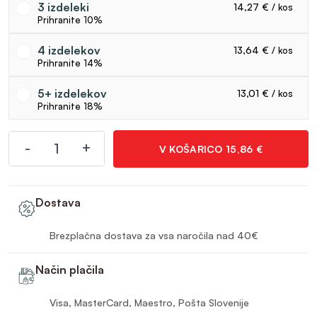
3
14,27 €
10%
4
13,64 €
14%
5+
13,01 €
18%
-
+
V KOŠARICO
15,86 €
Liniderm BIO emulzija 480 ml količina
Dostava
Brezplačna dostava za vsa naročila nad 40€
Način plačila
Visa, MasterCard, Maestro, Pošta Slovenije