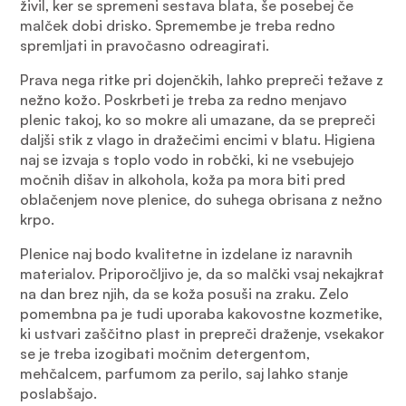
živil, ker se spremeni sestava blata, še posebej če
malček dobi drisko. Spremembe je treba redno
spremljati in pravočasno odreagirati.
Prava nega ritke pri dojenčkih, lahko prepreči težave z
nežno kožo. Poskrbeti je treba za redno menjavo
plenic takoj, ko so mokre ali umazane, da se prepreči
daljši stik z vlago in dražečimi encimi v blatu. Higiena
naj se izvaja s toplo vodo in robčki, ki ne vsebujejo
močnih dišav in alkohola, koža pa mora biti pred
oblačenjem nove plenice, do suhega obrisana z nežno
krpo.
Plenice naj bodo kvalitetne in izdelane iz naravnih
materialov. Priporočljivo je, da so malčki vsaj nekajkrat
na dan brez njih, da se koža posuši na zraku. Zelo
pomembna pa je tudi uporaba kakovostne kozmetike,
ki ustvari zaščitno plast in prepreči draženje, vsekakor
se je treba izogibati močnim detergentom,
mehčalcem, parfumom za perilo, saj lahko stanje
poslabšajo.