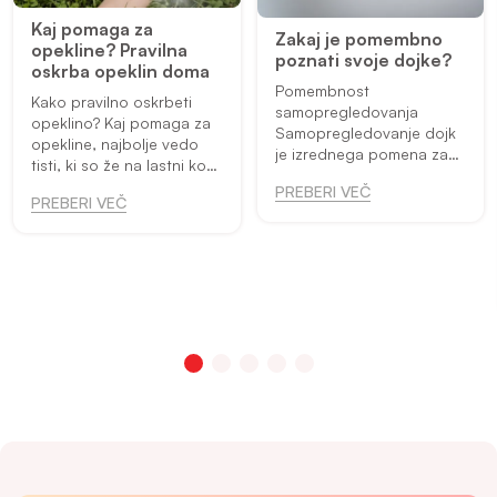
Kaj pomaga za
Zakaj je pomembno
opekline? Pravilna
poznati svoje dojke?
oskrba opeklin doma
Pomembnost
Kako pravilno oskrbeti
samopregledovanja
opeklino? Kaj pomaga za
Samopregledovanje dojk
opekline, najbolje vedo
je izrednega pomena za
tisti, ki so že na lastni koži
ženske, saj vam pomaga
občutili to neprijetno in
PREBERI VEČ
razumeti kakšen je
PREBERI VEČ
bolečo izkušnjo. V takšnih
normalen videz in otip
situacijah je najbolj
vaših dojk. Če opazite
pomembno takojšnje u...
spremembo na dojkah, ki
se vam zdi...