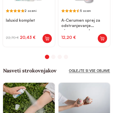
2 oceni
5 ocen
5.00
4.60
out of 5
out of 5
Ialuxid komplet
A-Cerumen sprej za
odstranjevanje
ušesnega masla
Izvirna
Trenutna
20,43
€
12,20
€
22,70
€
cena
cena
je
je:
bila:
20,43 €.
22,70 €.
Nasveti strokovnjakov
OGLEJTE SI VSE OBJAVE