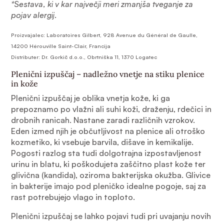
*Sestava, ki v kar največji meri zmanjša tveganje za
pojav alergij.
Proizvajalec: Laboratoires Gilbert, 928 Avenue du Général de Gaulle,
14200 Hérouville Saint-Clair, Francija
Distributer: Dr. Gorkič d.o.o., Obrtniška 11, 1370 Logatec
Plenični izpuščaj – nadležno vnetje na stiku plenice
in kože
Plenični izpuščaj je oblika vnetja kože, ki ga
prepoznamo po vlažni ali suhi koži, draženju, rdečici in
drobnih ranicah. Nastane zaradi različnih vzrokov.
Eden izmed njih je občutljivost na plenice ali otroško
kozmetiko, ki vsebuje barvila, dišave in kemikalije.
Pogosti razlog sta tudi dolgotrajna izpostavljenost
urinu in blatu, ki poškodujeta zaščitno plast kože ter
glivična (kandida), oziroma bakterijska okužba. Glivice
in bakterije imajo pod pleničko idealne pogoje, saj za
rast potrebujejo vlago in toploto.
Plenični izpuščaj se lahko pojavi tudi pri uvajanju novih