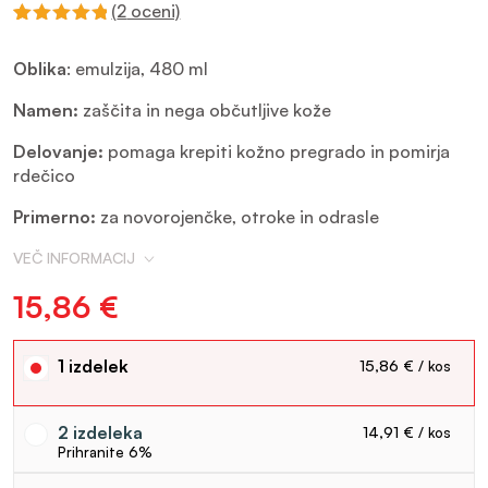
(
2
oceni)
Ocenjeno z
2
5.00
od 5
Oblika
: emulzija, 480 ml
na podlagi
ocene
strank
Namen:
zaščita in nega občutljive kože
Delovanje:
pomaga krepiti kožno pregrado in pomirja
rdečico
Primerno:
za novorojenčke, otroke in odrasle
VEČ INFORMACIJ
15,86
€
1
15,86 €
2
14,91 €
6%