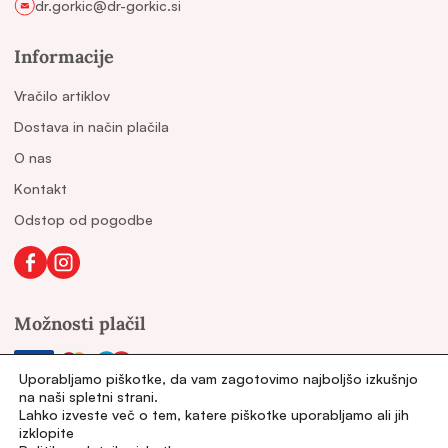
dr.gorkic@dr-gorkic.si
Informacije
Vračilo artiklov
Dostava in način plačila
O nas
Kontakt
Odstop od pogodbe
Možnosti plačil
Uporabljamo piškotke, da vam zagotovimo najboljšo izkušnjo
na naši spletni strani.
Lahko izveste več o tem, katere piškotke uporabljamo ali jih
Druge povezave
izklopite