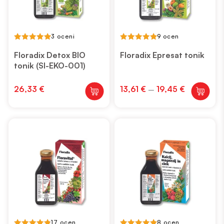
3 oceni
9 ocen
5.00
5.00
out of 5
out of 5
Floradix Detox BIO
Floradix Epresat tonik
tonik (SI-EKO-001)
Cenovni
26,33
€
13,61
€
19,45
€
–
Ta
razpon:
izdelek
od
13,61 €
ima
do
več
19,45 €
različic.
Možnosti
lahko
izberete
na
strani
izdelka
17 ocen
8 ocen