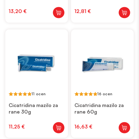
13,20
€
12,81
€
11 ocen
16 ocen
4.91
4.94
out of 5
out of 5
Cicatridina mazilo za
Cicatridina mazilo za
rane 30g
rane 60g
11,25
€
16,63
€