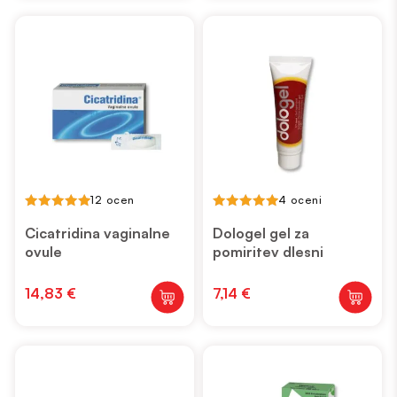
12 ocen
4 oceni
5.00
5.00
out of 5
out of 5
Cicatridina vaginalne
Dologel gel za
ovule
pomiritev dlesni
14,83
€
7,14
€