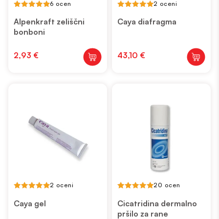
6 ocen
2 oceni
5.00
5.00
out of 5
out of 5
Alpenkraft zeliščni
Caya diafragma
bonboni
2,93
€
43,10
€
2 oceni
20 ocen
5.00
5.00
out of 5
out of 5
Caya gel
Cicatridina dermalno
pršilo za rane