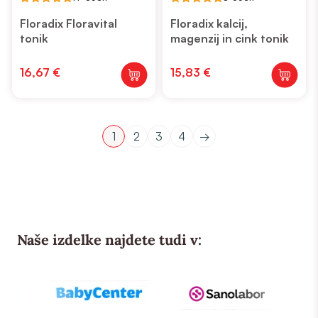
4.88
5
out of 5
out of 5
Floradix Floravital
Floradix kalcij,
tonik
magenzij in cink tonik
16,67
€
15,83
€
1
2
3
4
→
Naše izdelke najdete tudi v: