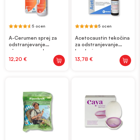
5 ocen
5 ocen
4.60
5.00
out of 5
out of 5
A-Cerumen sprej za
Acetocaustin tekočina
odstranjevanje
za odstranjevanje
ušesnega masla
bradavic
12,20
€
13,78
€