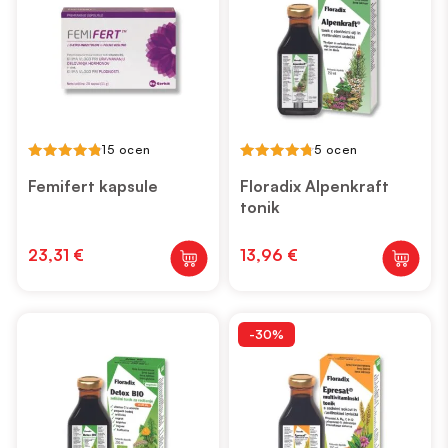
15 ocen
5 ocen
4.87
4.8
out of 5
out of 5
Femifert kapsule
Floradix Alpenkraft
tonik
23,31
€
13,96
€
-30%