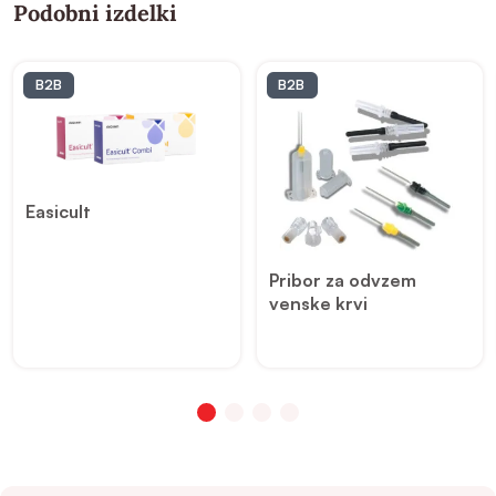
Podobni izdelki
B2B
B2B
Easicult
Pribor za odvzem
venske krvi