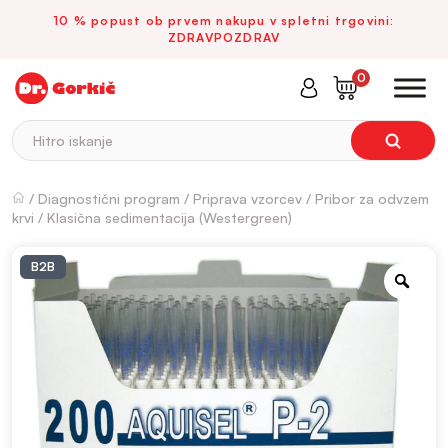
10 % popust ob prvem nakupu v spletni trgovini:
ZDRAVPOZDRAV
0
Hitro iskanje
/
Diagnostični program
/
Priprava vzorcev
/
Pribor za odvzem
krvi
/ Klasična sedimentacija (Westergreen)
B2B