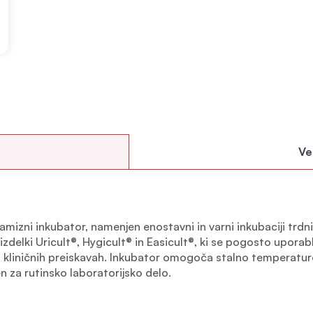
Ve
mizni inkubator, namenjen enostavni in varni inkubaciji trdni
zdelki Uricult®, Hygicult® in Easicult®, ki se pogosto uporabl
n kliničnih preiskavah. Inkubator omogoča stalno temperatu
n za rutinsko laboratorijsko delo.