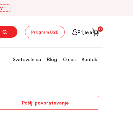
V
0
Prijava
Program B2B
Svetovalnica
Blog
O nas
Kontakt
Pošlji povpraševanje