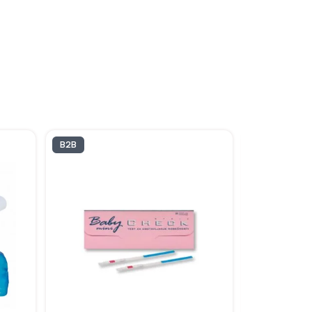
B2B
B2B
Nosečniški
HCG Com