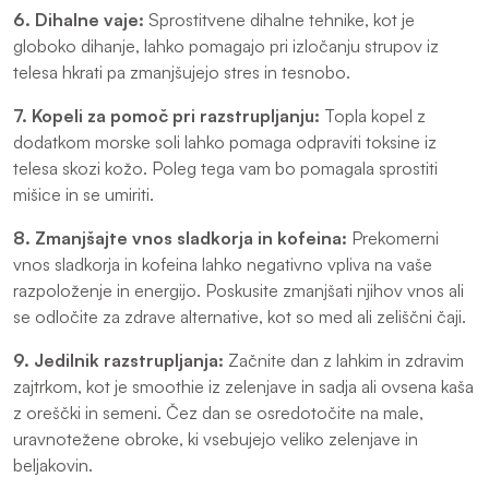
6. Dihalne vaje:
Sprostitvene dihalne tehnike, kot je
globoko dihanje, lahko pomagajo pri izločanju strupov iz
telesa hkrati pa zmanjšujejo stres in tesnobo.
7. Kopeli za pomoč pri razstrupljanju:
Topla kopel z
dodatkom morske soli lahko pomaga odpraviti toksine iz
telesa skozi kožo. Poleg tega vam bo pomagala sprostiti
mišice in se umiriti.
8. Zmanjšajte vnos sladkorja in kofeina:
Prekomerni
vnos sladkorja in kofeina lahko negativno vpliva na vaše
razpoloženje in energijo. Poskusite zmanjšati njihov vnos ali
se odločite za zdrave alternative, kot so med ali zeliščni čaji.
9. Jedilnik razstrupljanja:
Začnite dan z lahkim in zdravim
zajtrkom, kot je smoothie iz zelenjave in sadja ali ovsena kaša
z oreščki in semeni. Čez dan se osredotočite na male,
uravnotežene obroke, ki vsebujejo veliko zelenjave in
beljakovin.