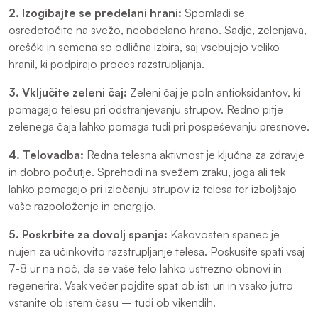
2. Izogibajte se predelani hrani:
Spomladi se
osredotočite na svežo, neobdelano hrano. Sadje, zelenjava,
oreščki in semena so odlična izbira, saj vsebujejo veliko
hranil, ki podpirajo proces razstrupljanja.
3. Vključite zeleni čaj:
Zeleni čaj je poln antioksidantov, ki
pomagajo telesu pri odstranjevanju strupov. Redno pitje
zelenega čaja lahko pomaga tudi pri pospeševanju presnove.
4. Telovadba:
Redna telesna aktivnost je ključna za zdravje
in dobro počutje. Sprehodi na svežem zraku, joga ali tek
lahko pomagajo pri izločanju strupov iz telesa ter izboljšajo
vaše razpoloženje in energijo.
5. Poskrbite za dovolj spanja:
Kakovosten spanec je
nujen za učinkovito razstrupljanje telesa. Poskusite spati vsaj
7-8 ur na noč, da se vaše telo lahko ustrezno obnovi in
regenerira. Vsak večer pojdite spat ob isti uri in vsako jutro
vstanite ob istem času – tudi ob vikendih.