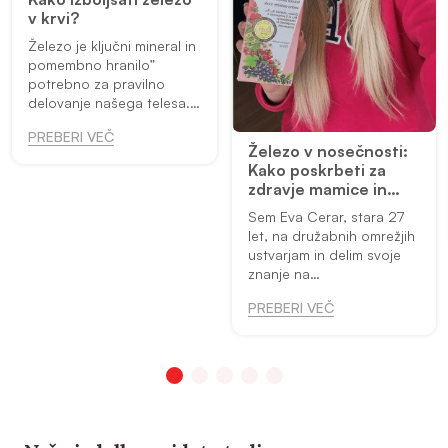
v krvi?
Železo je ključni mineral in
pomembno hranilo”
potrebno za pravilno
delovanje našega telesa.
Sodeluje pri prenosu
PREBERI VEČ
kisika skrbi za energijo
Železo v nosečnosti:
krepi imunski sistem ter
Kako poskrbeti za
prisostvuje pri delitvi in ...
zdravje mamice in
dojenčka
Sem Eva Cerar, stara 27
let, na družabnih omrežjih
ustvarjam in delim svoje
znanje na
profilu prehrana.za.zenske.
PREBERI VEČ
Trenutno sem v 30. tednu
moje druge nosečnosti in
z vami bi rada delila svojo
...