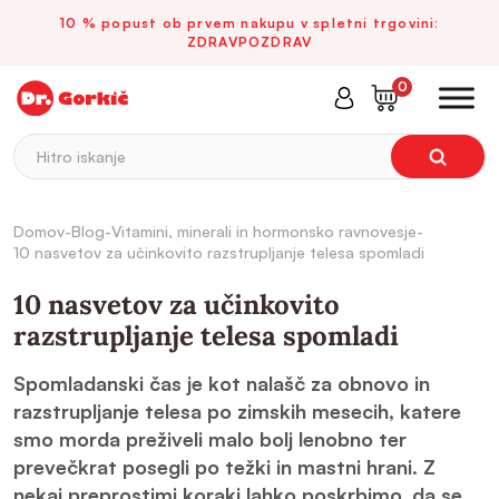
10 % popust ob prvem nakupu v spletni trgovini:
ZDRAVPOZDRAV
0
Hitro iskanje
Domov
-
Blog
-
Vitamini, minerali in hormonsko ravnovesje
-
10 nasvetov za učinkovito razstrupljanje telesa spomladi
10 nasvetov za učinkovito
razstrupljanje telesa spomladi
Spomladanski čas je kot nalašč za obnovo in
razstrupljanje telesa po zimskih mesecih, katere
smo morda preživeli malo bolj lenobno ter
prevečkrat posegli po težki in mastni hrani. Z
nekaj preprostimi koraki lahko poskrbimo, da se