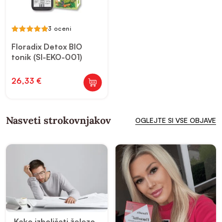
3 oceni
5.00
out of 5
Floradix Detox BIO
tonik (SI-EKO-001)
26,33
€
Nasveti strokovnjakov
OGLEJTE SI VSE OBJAVE
Kako izboljšati železo