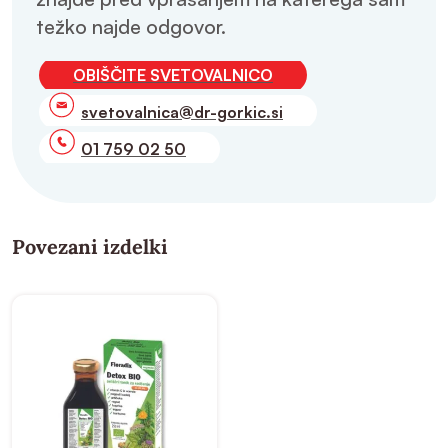
težko najde odgovor.
OBIŠČITE SVETOVALNICO
svetovalnica@dr-gorkic.si
01 759 02 50
Povezani izdelki